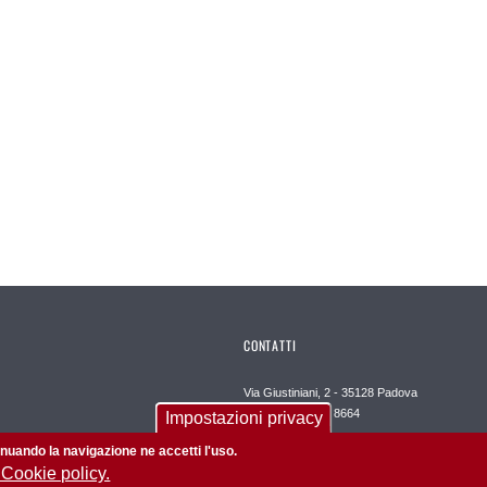
CONTATTI
Via Giustiniani, 2 - 35128 Padova
Tel. +39 049 821 8664
Impostazioni privacy
Email: medicinachirurgia@unipd.it
tinuando la navigazione ne accetti l'uso.
 Cookie policy.