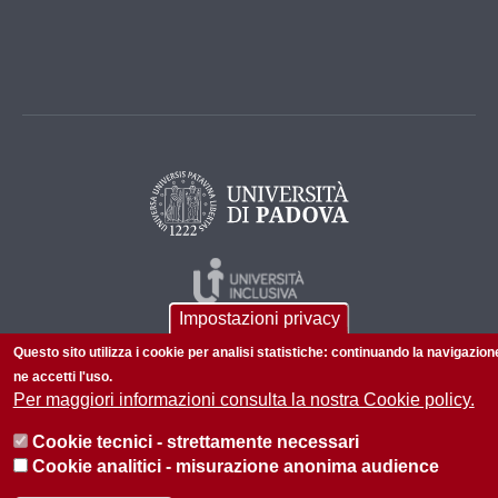
Impostazioni privacy
Questo sito utilizza i cookie per analisi statistiche: continuando la navigazion
ne accetti l'uso.
Per maggiori informazioni consulta la nostra Cookie policy.
Cookie tecnici - strettamente necessari
© 2026 Università di Padova - Tutti i diritti riservati
Cookie analitici - misurazione anonima audience
P.I. 00742430283 C.F. 80006480281