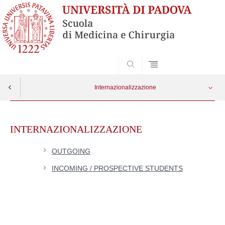
SEARCH
Internazionalizzazione
Skip
Outgoing
Apri menu
to
INTERNAZIONALIZZAZIONE
content
Incoming/Prospective students
OUTGOING
INCOMING / PROSPECTIVE STUDENTS