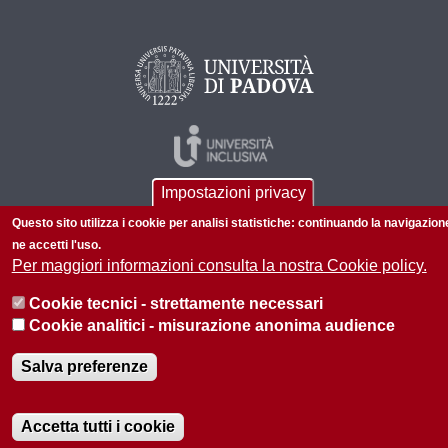
Impostazioni privacy
Questo sito utilizza i cookie per analisi statistiche: continuando la navigazion
ne accetti l'uso.
Per maggiori informazioni consulta la nostra Cookie policy.
© 2026 Università di Padova - Tutti i diritti riservati
Cookie tecnici - strettamente necessari
P.I. 00742430283 C.F. 80006480281
Cookie analitici - misurazione anonima audience
Informazioni su questo sito
Privacy policy
Salva preferenze
Accetta tutti i cookie