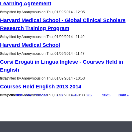
Learning Agreement
Submitted by
Array
Anonymous
on Thu, 01/09/2014 - 12:05
Harvard Medical School - Global Clinical Scholars
Research Training Program
Submitted by
Array
Anonymous
on Thu, 01/09/2014 - 11:49
Harvard Medical School
Submitted by
Array
Anonymous
on Thu, 01/09/2014 - 11:47
Corsi Erogati in Lingua Inglese - Courses Held in
English
Submitted by
Array
Anonymous
on Thu, 01/09/2014 - 10:53
Courses Held English 2013 2014
Submitted by
Array
285
« first
Anonymous
286
‹ previous
287
on Thu, 01/09/2014 - 10:33
288
…
281
289
282
…
next ›
283
284
last »
Pages