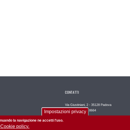
CONTATTI
Via Giustiniani, 2 - 35128 Padova
Tel. +39 049 821 8664
Impostazioni privacy
Email: medicinachirurgia@unipd.it
tinuando la navigazione ne accetti l'uso.
 Cookie policy.