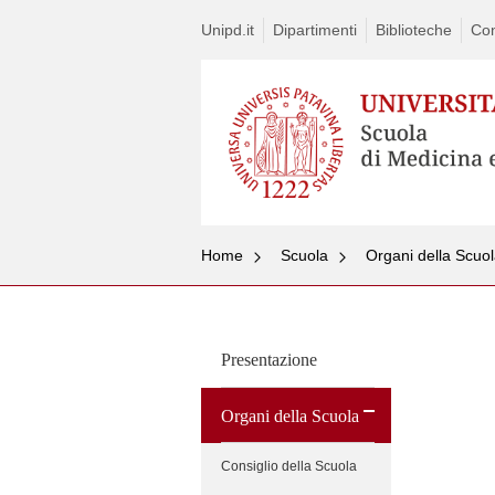
Unipd.it
Dipartimenti
Biblioteche
Con
Home
Scuola
Organi della Scuo
Skip
to
content
Presentazione
Organi della Scuola
Consiglio della Scuola