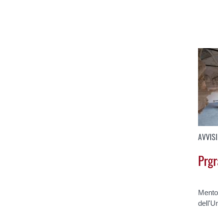
AVVISI
Prg
Mento
dell'U