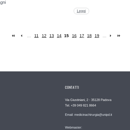
gni
Leggi
…
11
12
13
14
15
16
17
18
19
…
CONTATTI
Via Giustiniani, 2 - 35128 Padova
Tel. +39 049 821 8664
Email: medicinachirurgia@unipd.it
Webmaster: