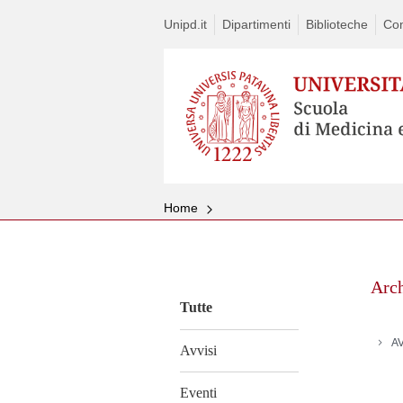
Unipd.it
Dipartimenti
Biblioteche
Con
Home
Vai
al
Arc
contenuto
Tutte
AV
Avvisi
Eventi