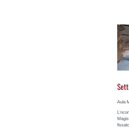
Sett
Aula M
L'ncon
Magist
fissat