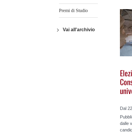
Premi di Studio
Vai all'archivio
Elez
Cons
univ
Dal 22
Pubbli
dalle v
candid