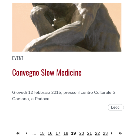
EVENTI
Convegno Slow Medicine
Giovedì 12 febbraio 2015, presso il centro Culturale S.
Gaetano, a Padova
Leggi
…
15
16
17
18
19
20
21
22
23