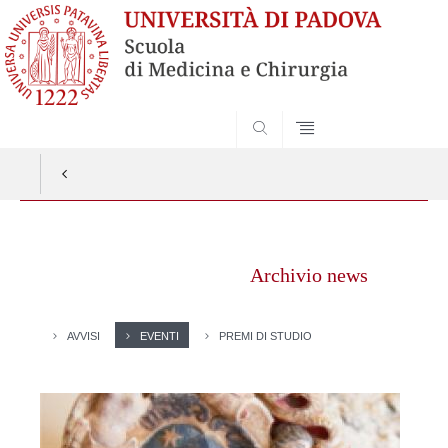
SEARCH
Vai
al
Archivio news
contenuto
AVVISI
EVENTI
PREMI DI STUDIO