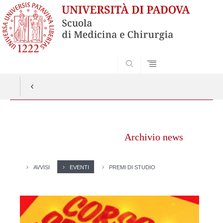
SEARCH
Vai
al
Archivio news
contenuto
AVVISI
EVENTI
PREMI DI STUDIO