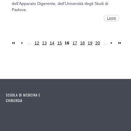
dell’Apparato Digerente, dell'Università degli Studi di
Padova.
Leggi
…
12
13
14
15
16
17
18
19
20
…
Pages
SCUOLA DI MEDICINA E
CHIRURGIA