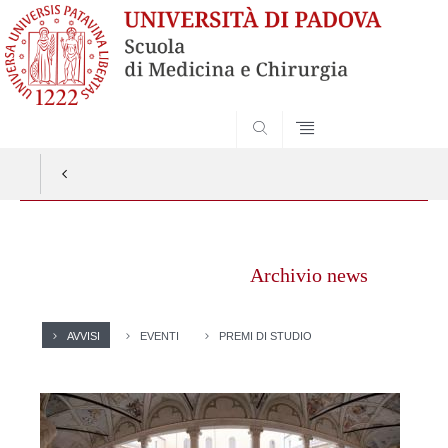
SEARCH
Vai
al
Archivio news
contenuto
AVVISI
EVENTI
PREMI DI STUDIO