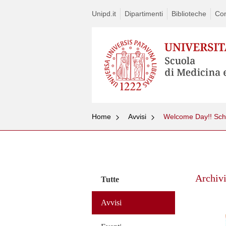
Unipd.it
Dipartimenti
Biblioteche
Con
Home
Avvisi
Welcome Day!! Scho
Vai
al
contenuto
Archivi
Tutte
Avvisi