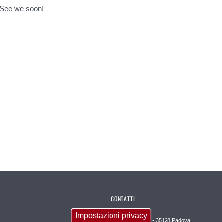
See we soon!
CONTATTI
Impostazioni privacy
Via Giustiniani, 2 - 35128 Padova