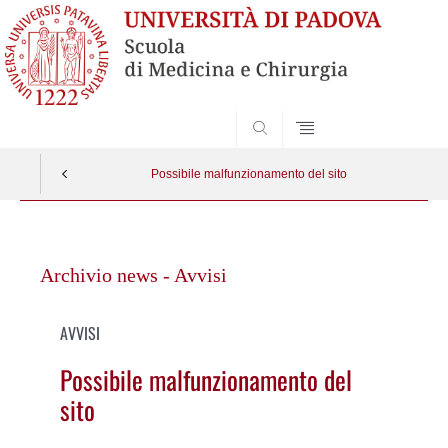
SEARCH
Possibile malfunzionamento del sito
Vai
al
Archivio news - Avvisi
contenuto
AVVISI
Possibile malfunzionamento del
sito