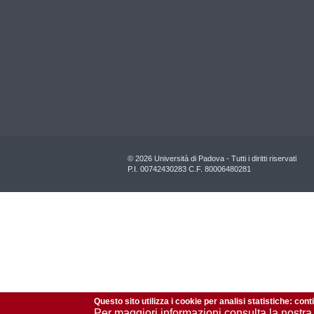
© 2026 Università di Padova - Tutti i diritti riservati
P.I. 00742430283 C.F. 80006480281
Questo sito utilizza i cookie per analisi statistiche: con
Per maggiori informazioni consulta la nostra