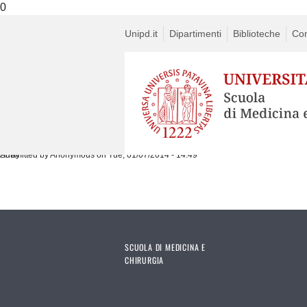
0
Unipd.it
Dipartimenti
Biblioteche
Con
Submitted by
Array
Anonymous
on Tue, 01/07/2014 - 14:49
SCUOLA DI MEDICINA E
CHIRURGIA