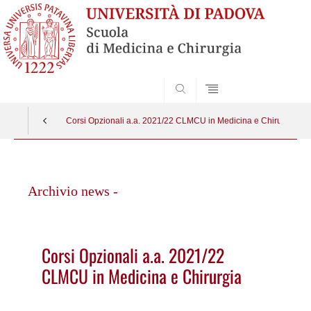
SEARCH
Corsi Opzionali a.a. 2021/22 CLMCU in Medicina e Chirurgia
Vai
al
Archivio news -
contenuto
Corsi Opzionali a.a. 2021/22
CLMCU in Medicina e Chirurgia