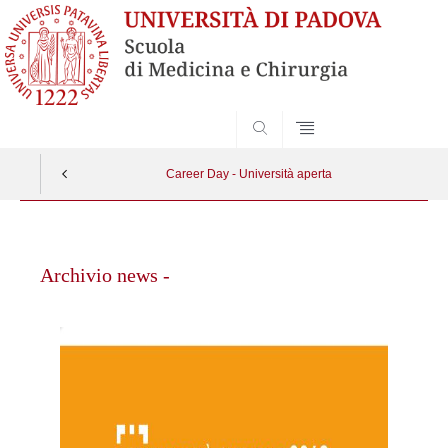
SEARCH
Career Day - Università aperta
Vai
al
Archivio news -
contenuto