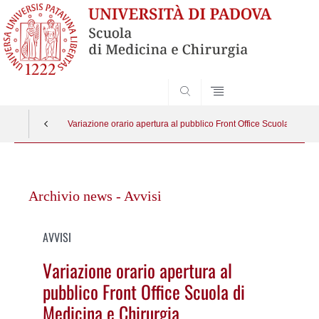
SEARCH
Variazione orario apertura al pubblico Front Office Scuola di Med
Vai
al
Archivio news - Avvisi
contenuto
AVVISI
Variazione orario apertura al
pubblico Front Office Scuola di
Medicina e Chirurgia