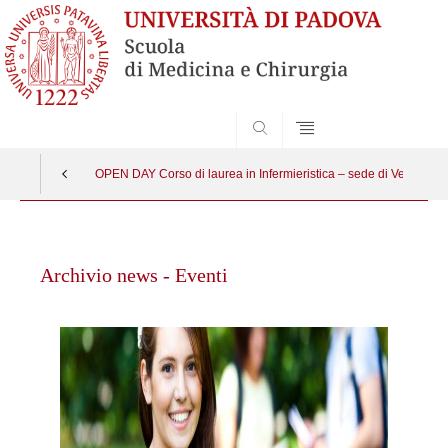
SEARCH
OPEN DAY Corso di laurea in Infermieristica – sede di Venezia
Vai
al
Archivio news - Eventi
contenuto