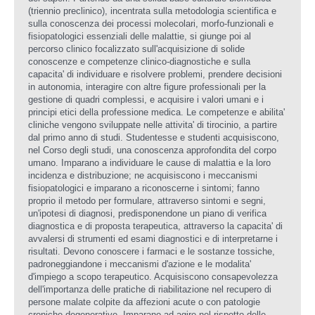
(triennio preclinico), incentrata sulla metodologia scientifica e
sulla conoscenza dei processi molecolari, morfo-funzionali e
fisiopatologici essenziali delle malattie, si giunge poi al
percorso clinico focalizzato sull'acquisizione di solide
conoscenze e competenze clinico-diagnostiche e sulla
capacita' di individuare e risolvere problemi, prendere decisioni
in autonomia, interagire con altre figure professionali per la
gestione di quadri complessi, e acquisire i valori umani e i
principi etici della professione medica. Le competenze e abilita'
cliniche vengono sviluppate nelle attivita' di tirocinio, a partire
dal primo anno di studi. Studentesse e studenti acquisiscono,
nel Corso degli studi, una conoscenza approfondita del corpo
umano. Imparano a individuare le cause di malattia e la loro
incidenza e distribuzione; ne acquisiscono i meccanismi
fisiopatologici e imparano a riconoscerne i sintomi; fanno
proprio il metodo per formulare, attraverso sintomi e segni,
un'ipotesi di diagnosi, predisponendone un piano di verifica
diagnostica e di proposta terapeutica, attraverso la capacita' di
avvalersi di strumenti ed esami diagnostici e di interpretarne i
risultati. Devono conoscere i farmaci e le sostanze tossiche,
padroneggiandone i meccanismi d'azione e le modalita'
d'impiego a scopo terapeutico. Acquisiscono consapevolezza
dell'importanza delle pratiche di riabilitazione nel recupero di
persone malate colpite da affezioni acute o con patologie