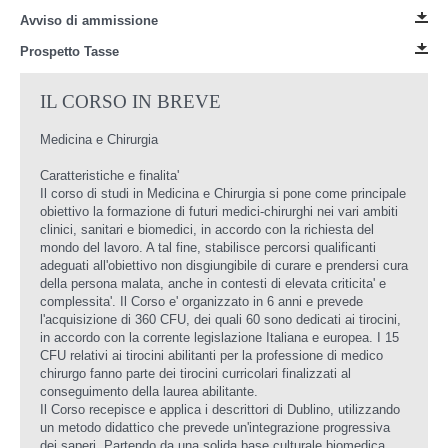
Avviso di ammissione
Prospetto Tasse
IL CORSO IN BREVE
Medicina e Chirurgia
Caratteristiche e finalita'
Il corso di studi in Medicina e Chirurgia si pone come principale
obiettivo la formazione di futuri medici-chirurghi nei vari ambiti
clinici, sanitari e biomedici, in accordo con la richiesta del
mondo del lavoro. A tal fine, stabilisce percorsi qualificanti
adeguati all'obiettivo non disgiungibile di curare e prendersi cura
della persona malata, anche in contesti di elevata criticita' e
complessita'. Il Corso e' organizzato in 6 anni e prevede
l'acquisizione di 360 CFU, dei quali 60 sono dedicati ai tirocini,
in accordo con la corrente legislazione Italiana e europea. I 15
CFU relativi ai tirocini abilitanti per la professione di medico
chirurgo fanno parte dei tirocini curricolari finalizzati al
conseguimento della laurea abilitante.
Il Corso recepisce e applica i descrittori di Dublino, utilizzando
un metodo didattico che prevede un'integrazione progressiva
dei saperi. Partendo da una solida base culturale biomedica