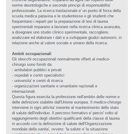
croniche degenerative. Imparano ad agire nel rispetto delle
norme deontologiche e secondo principi di responsabilita'
professionale. La ricerca traslazionale e' un punto di forza della
scuola medica patavina e le studentesse e gli studenti che
frequentano i reparti per la preparazione di tesi di laurea
sperimentali imparano a lavorare nella ricerca clinica avanzata,
a disegnare uno studio clinico sperimentale, raccogliere,
analizzare ed elaborare i dati e a sviluppare giudizi autonomi, in
relazione anche al valore sociale e umano della ricerca.
Ambiti occupazionali
Gli sbocchi occupazionali normalmente offerti al medico-
chirurgo sono forniti da:
- ambulatori pubblici e privati
- ospedali e centri specialistici
- universita' e centri di ricerca
- organizzazioni sanitarie e umanitarie nazionali e
internazionali.
Questa figura esercita la professione nell'ambito delle norme e
delle definizioni stabilite dall'Unione europea. Il medico-chirurgo
interviene in ogni attivita' inerente al mantenimento dello stato
di salute dell'individuo. Il percorso formativo e' percio' volto al
raggiungimento degli obiettivi qualificanti della classe di laurea
in accordo con la definizione di salute dell'Organizzazione
mondiale della sanita', ovvero: 'la salute e' la situazione