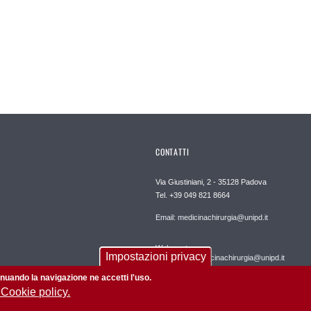
CONTATTI
Via Giustiniani, 2 - 35128 Padova
Tel. +39 049 821 8664
Email: medicinachirurgia@unipd.it
Webmaster:
Impostazioni privacy
webmaster.medicinachirurgia@unipd.it
tinuando la navigazione ne accetti l'uso.
 Cookie policy.