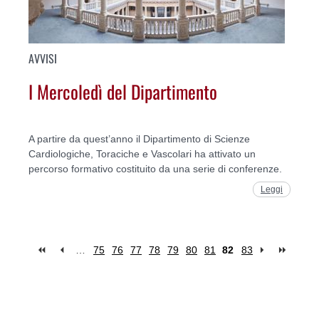
AVVISI
I Mercoledì del Dipartimento
A partire da quest’anno il Dipartimento di Scienze
Cardiologiche, Toraciche e Vascolari ha attivato un
percorso formativo costituito da una serie di conferenze.
Leggi
…
75
76
77
78
79
80
81
82
83
Pages