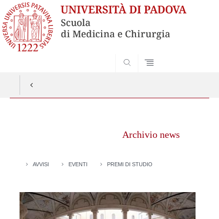
SEARCH
Vai
al
Archivio news
contenuto
AVVISI
EVENTI
PREMI DI STUDIO